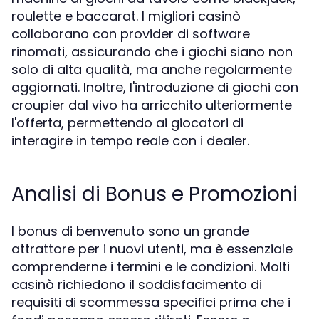
roulette e baccarat. I migliori casinò
collaborano con provider di software
rinomati, assicurando che i giochi siano non
solo di alta qualità, ma anche regolarmente
aggiornati. Inoltre, l'introduzione di giochi con
croupier dal vivo ha arricchito ulteriormente
l'offerta, permettendo ai giocatori di
interagire in tempo reale con i dealer.
Analisi di Bonus e Promozioni
I bonus di benvenuto sono un grande
attrattore per i nuovi utenti, ma è essenziale
comprenderne i termini e le condizioni. Molti
casinò richiedono il soddisfacimento di
requisiti di scommessa specifici prima che i