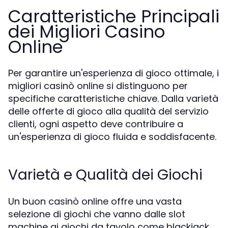
Caratteristiche Principali
dei Migliori Casino
Online
Per garantire un'esperienza di gioco ottimale, i
migliori casinò online si distinguono per
specifiche caratteristiche chiave. Dalla varietà
delle offerte di gioco alla qualità del servizio
clienti, ogni aspetto deve contribuire a
un'esperienza di gioco fluida e soddisfacente.
Varietà e Qualità dei Giochi
Un buon casinò online offre una vasta
selezione di giochi che vanno dalle slot
machine ai giochi da tavolo come blackjack,