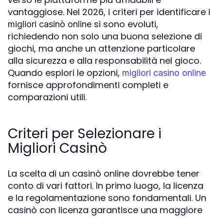
vantaggiose. Nel 2026, i criteri per identificare i
si sono evoluti,
migliori casinò online
richiedendo non solo una buona selezione di
giochi, ma anche un attenzione particolare
alla sicurezza e alla responsabilità nel gioco.
Quando esplori le opzioni,
migliori casino online
fornisce approfondimenti completi e
comparazioni utili.
Criteri per Selezionare i
Migliori Casinò
La scelta di un casinò online dovrebbe tener
conto di vari fattori. In primo luogo, la licenza
e la regolamentazione sono fondamentali. Un
casinò con licenza garantisce una maggiore