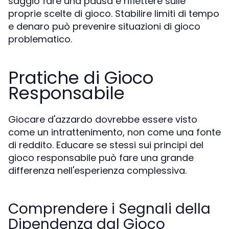
saggio fare una pausa e riflettere sulle
proprie scelte di gioco. Stabilire limiti di tempo
e denaro può prevenire situazioni di gioco
problematico.
Pratiche di Gioco
Responsabile
Giocare d'azzardo dovrebbe essere visto
come un intrattenimento, non come una fonte
di reddito. Educare se stessi sui principi del
gioco responsabile può fare una grande
differenza nell'esperienza complessiva.
Comprendere i Segnali della
Dipendenza dal Gioco