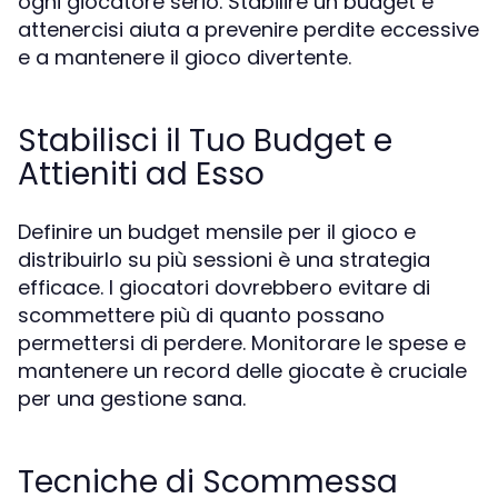
ogni giocatore serio. Stabilire un budget e
attenercisi aiuta a prevenire perdite eccessive
e a mantenere il gioco divertente.
Stabilisci il Tuo Budget e
Attieniti ad Esso
Definire un budget mensile per il gioco e
distribuirlo su più sessioni è una strategia
efficace. I giocatori dovrebbero evitare di
scommettere più di quanto possano
permettersi di perdere. Monitorare le spese e
mantenere un record delle giocate è cruciale
per una gestione sana.
Tecniche di Scommessa