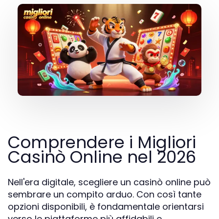
Comprendere i Migliori
Casinò Online nel 2026
Nell'era digitale, scegliere un casinò online può
sembrare un compito arduo. Con così tante
opzioni disponibili, è fondamentale orientarsi
verso le piattaforme più affidabili e