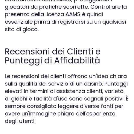
giocatori da pratiche scorrette. Controllare la
presenza della licenza AAMS è quindi
essenziale prima di registrarsi su un qualsiasi
sito di gioco.
Recensioni dei Clienti e
Punteggi di Affidabilità
Le recensioni dei clienti offrono un'idea chiara
sulla qualità del servizio di un casinò. Punteggi
elevati in termini di assistenza clienti, varietà
di giochi e facilità d'uso sono segnali positivi. È
sempre consigliato leggere diverse fonti per
avere un'immagine chiara dell'esperienza
degli utenti.