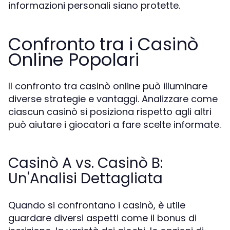
informazioni personali siano protette.
Confronto tra i Casinò
Online Popolari
Il confronto tra casinò online può illuminare
diverse strategie e vantaggi. Analizzare come
ciascun casinò si posiziona rispetto agli altri
può aiutare i giocatori a fare scelte informate.
Casinò A vs. Casinò B:
Un'Analisi Dettagliata
Quando si confrontano i casinò, è utile
guardare diversi aspetti come il bonus di