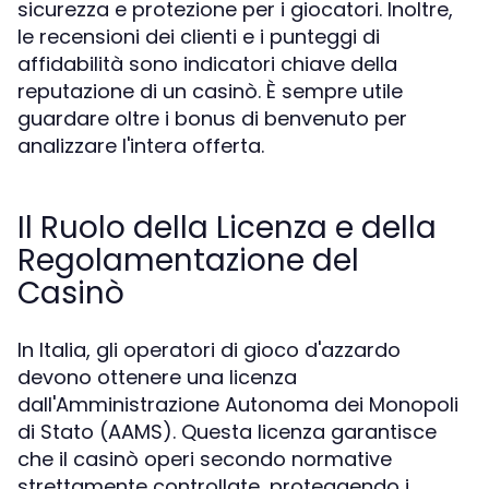
sicurezza e protezione per i giocatori. Inoltre,
le recensioni dei clienti e i punteggi di
affidabilità sono indicatori chiave della
reputazione di un casinò. È sempre utile
guardare oltre i bonus di benvenuto per
analizzare l'intera offerta.
Il Ruolo della Licenza e della
Regolamentazione del
Casinò
In Italia, gli operatori di gioco d'azzardo
devono ottenere una licenza
dall'Amministrazione Autonoma dei Monopoli
di Stato (AAMS). Questa licenza garantisce
che il casinò operi secondo normative
strettamente controllate, proteggendo i