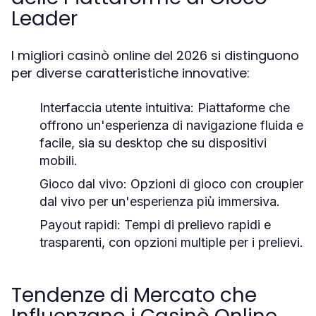
Leader
I migliori casinò online del 2026 si distinguono
per diverse caratteristiche innovative:
Interfaccia utente intuitiva:
Piattaforme che
offrono un'esperienza di navigazione fluida e
facile, sia su desktop che su dispositivi
mobili.
Gioco dal vivo:
Opzioni di gioco con croupier
dal vivo per un'esperienza più immersiva.
Payout rapidi:
Tempi di prelievo rapidi e
trasparenti, con opzioni multiple per i prelievi.
Tendenze di Mercato che