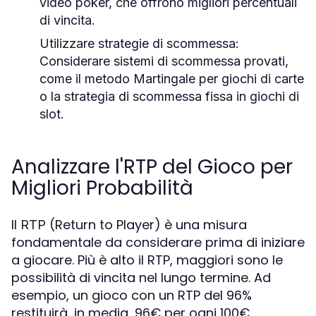
video poker, che offrono migliori percentuali
di vincita.
Utilizzare strategie di scommessa:
Considerare sistemi di scommessa provati,
come il metodo Martingale per giochi di carte
o la strategia di scommessa fissa in giochi di
slot.
Analizzare l'RTP del Gioco per
Migliori Probabilità
Il
(Return to Player) è una misura
RTP
fondamentale da considerare prima di iniziare
a giocare. Più è alto il RTP, maggiori sono le
possibilità di vincita nel lungo termine. Ad
esempio, un gioco con un RTP del 96%
restituirà, in media, 96€ per ogni 100€