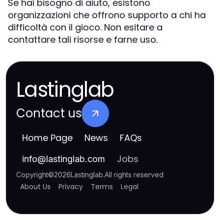
Se hai bisogno di aiuto, esistono
organizzazioni che offrono supporto a chi ha
difficoltà con il gioco. Non esitare a
contattare tali risorse e farne uso.
Lastinglab
Contact us
Home Page
News
FAQs
Jobs
info
@
lastinglab.com
Copyright
©
2026
Lastinglab
.
All rights reserved
About Us
Privacy
Terms
Legal