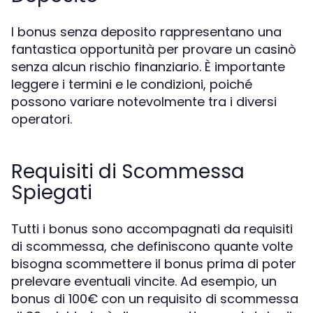
I bonus senza deposito rappresentano una
fantastica opportunità per provare un casinò
senza alcun rischio finanziario. È importante
leggere i termini e le condizioni, poiché
possono variare notevolmente tra i diversi
operatori.
Requisiti di Scommessa
Spiegati
Tutti i bonus sono accompagnati da requisiti
di scommessa, che definiscono quante volte
bisogna scommettere il bonus prima di poter
prelevare eventuali vincite. Ad esempio, un
bonus di 100€ con un requisito di scommessa