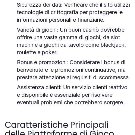
Sicurezza dei dati:
Verificare che il sito utilizzi
tecnologie di crittografia per proteggere le
informazioni personali e finanziarie.
Varietà di giochi:
Un buon casinò dovrebbe
offrire una vasta gamma di giochi, da slot
machine a giochi da tavolo come blackjack,
roulette e poker.
Bonus e promozioni:
Considerare i bonus di
benvenuto e le promozioni continuative, ma
prestare attenzione ai requisiti di scommessa.
Assistenza clienti:
Un servizio clienti reattivo
e disponibile è essenziale per risolvere
eventuali problemi che potrebbero sorgere.
Caratteristiche Principali
delle Piattaforme di Gioco