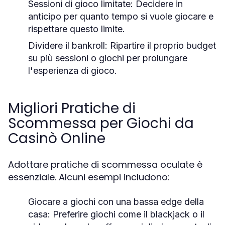
Sessioni di gioco limitate:
Decidere in
anticipo per quanto tempo si vuole giocare e
rispettare questo limite.
Dividere il bankroll:
Ripartire il proprio budget
su più sessioni o giochi per prolungare
l'esperienza di gioco.
Migliori Pratiche di
Scommessa per Giochi da
Casinò Online
Adottare pratiche di scommessa oculate è
essenziale. Alcuni esempi includono:
Giocare a giochi con una bassa edge della
casa:
Preferire giochi come il blackjack o il