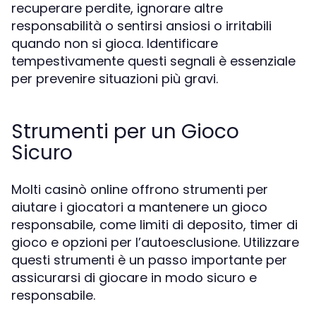
recuperare perdite, ignorare altre
responsabilità o sentirsi ansiosi o irritabili
quando non si gioca. Identificare
tempestivamente questi segnali è essenziale
per prevenire situazioni più gravi.
Strumenti per un Gioco
Sicuro
Molti casinò online offrono strumenti per
aiutare i giocatori a mantenere un gioco
responsabile, come limiti di deposito, timer di
gioco e opzioni per l’autoesclusione. Utilizzare
questi strumenti è un passo importante per
assicurarsi di giocare in modo sicuro e
responsabile.