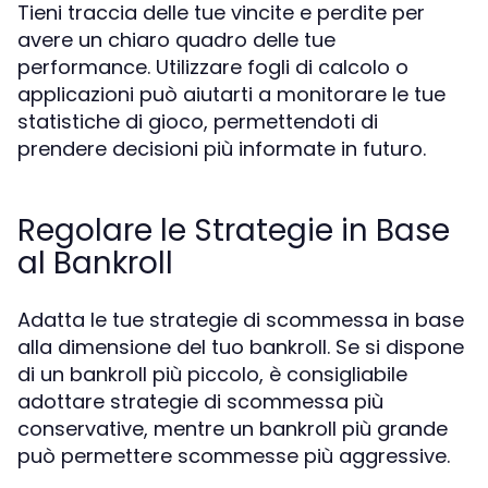
Tieni traccia delle tue vincite e perdite per
avere un chiaro quadro delle tue
performance. Utilizzare fogli di calcolo o
applicazioni può aiutarti a monitorare le tue
statistiche di gioco, permettendoti di
prendere decisioni più informate in futuro.
Regolare le Strategie in Base
al Bankroll
Adatta le tue strategie di scommessa in base
alla dimensione del tuo bankroll. Se si dispone
di un bankroll più piccolo, è consigliabile
adottare strategie di scommessa più
conservative, mentre un bankroll più grande
può permettere scommesse più aggressive.