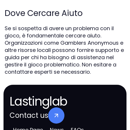
Dove Cercare Aiuto
Se si sospetta di avere un problema con il
gioco, è fondamentale cercare aiuto.
Organizzazioni come Gamblers Anonymous e
altre risorse locali possono fornire supporto e
guida per chi ha bisogno di assistenza nel
gestire il gioco problematico. Non esitare a
contattare esperti se necessario.
Lastinglab
Contact us
Home Page
News
FAQs