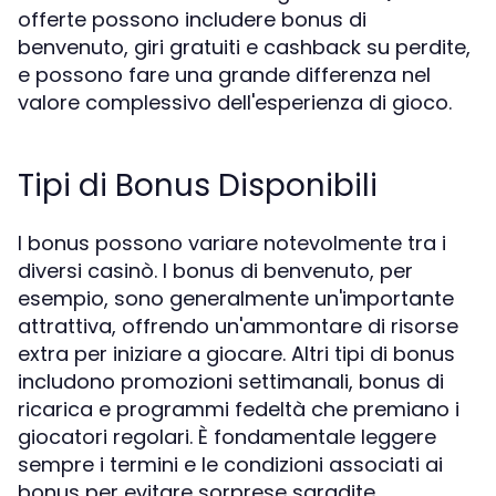
offerte possono includere bonus di
benvenuto, giri gratuiti e cashback su perdite,
e possono fare una grande differenza nel
valore complessivo dell'esperienza di gioco.
Tipi di Bonus Disponibili
I bonus possono variare notevolmente tra i
diversi casinò. I bonus di benvenuto, per
esempio, sono generalmente un'importante
attrattiva, offrendo un'ammontare di risorse
extra per iniziare a giocare. Altri tipi di bonus
includono promozioni settimanali, bonus di
ricarica e programmi fedeltà che premiano i
giocatori regolari. È fondamentale leggere
sempre i termini e le condizioni associati ai
bonus per evitare sorprese sgradite.