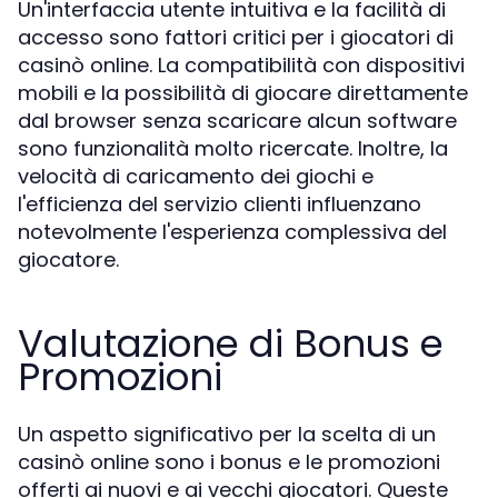
Un'interfaccia utente intuitiva e la facilità di
accesso sono fattori critici per i giocatori di
casinò online. La compatibilità con dispositivi
mobili e la possibilità di giocare direttamente
dal browser senza scaricare alcun software
sono funzionalità molto ricercate. Inoltre, la
velocità di caricamento dei giochi e
l'efficienza del servizio clienti influenzano
notevolmente l'esperienza complessiva del
giocatore.
Valutazione di Bonus e
Promozioni
Un aspetto significativo per la scelta di un
casinò online sono i bonus e le promozioni
offerti ai nuovi e ai vecchi giocatori. Queste