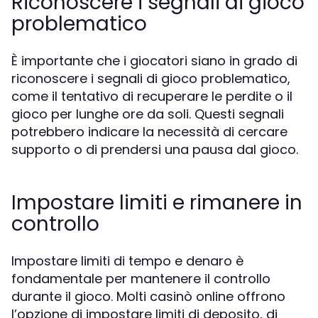
Riconoscere i segnali di gioco
problematico
È importante che i giocatori siano in grado di
riconoscere i segnali di gioco problematico,
come il tentativo di recuperare le perdite o il
gioco per lunghe ore da soli. Questi segnali
potrebbero indicare la necessità di cercare
supporto o di prendersi una pausa dal gioco.
Impostare limiti e rimanere in
controllo
Impostare limiti di tempo e denaro è
fondamentale per mantenere il controllo
durante il gioco. Molti casinò online offrono
l’opzione di impostare limiti di deposito, di