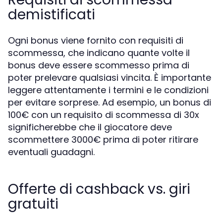
demistificati
Ogni bonus viene fornito con requisiti di
scommessa, che indicano quante volte il
bonus deve essere scommesso prima di
poter prelevare qualsiasi vincita. È importante
leggere attentamente i termini e le condizioni
per evitare sorprese. Ad esempio, un bonus di
100€ con un requisito di scommessa di 30x
significherebbe che il giocatore deve
scommettere 3000€ prima di poter ritirare
eventuali guadagni.
Offerte di cashback vs. giri
gratuiti