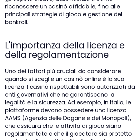
riconoscere un casinò affidabile, fino alle
principali strategie di gioco e gestione del
bankroll.
L'importanza della licenza e
della regolamentazione
Uno dei fattori più cruciali da considerare
quando si sceglie un casinò online è la sua
licenza. I casinò rispettabili sono autorizzati da
enti governativi che ne garantiscono la
legalità e la sicurezza. Ad esempio, in Italia, le
piattaforme devono possedere una licenza
AAMS (Agenzia delle Dogane e dei Monopoli),
che assicura che le attività di gioco siano
regolamentate e che il giocatore sia protetto