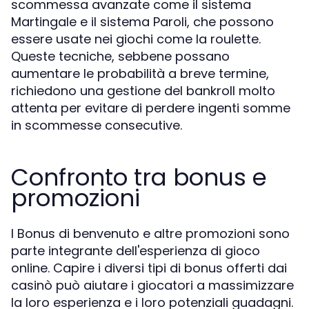
scommessa avanzate come il sistema
Martingale e il sistema Paroli, che possono
essere usate nei giochi come la roulette.
Queste tecniche, sebbene possano
aumentare le probabilità a breve termine,
richiedono una gestione del bankroll molto
attenta per evitare di perdere ingenti somme
in scommesse consecutive.
Confronto tra bonus e
promozioni
I Bonus di benvenuto e altre promozioni sono
parte integrante dell'esperienza di gioco
online. Capire i diversi tipi di bonus offerti dai
casinò può aiutare i giocatori a massimizzare
la loro esperienza e i loro potenziali guadagni.