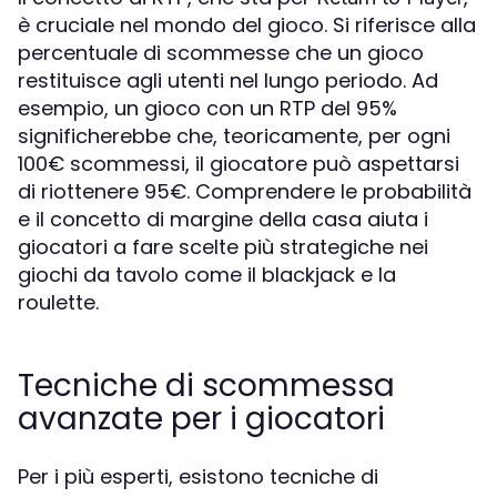
è cruciale nel mondo del gioco. Si riferisce alla
percentuale di scommesse che un gioco
restituisce agli utenti nel lungo periodo. Ad
esempio, un gioco con un RTP del 95%
significherebbe che, teoricamente, per ogni
100€ scommessi, il giocatore può aspettarsi
di riottenere 95€. Comprendere le probabilità
e il concetto di margine della casa aiuta i
giocatori a fare scelte più strategiche nei
giochi da tavolo come il blackjack e la
roulette.
Tecniche di scommessa
avanzate per i giocatori
Per i più esperti, esistono tecniche di