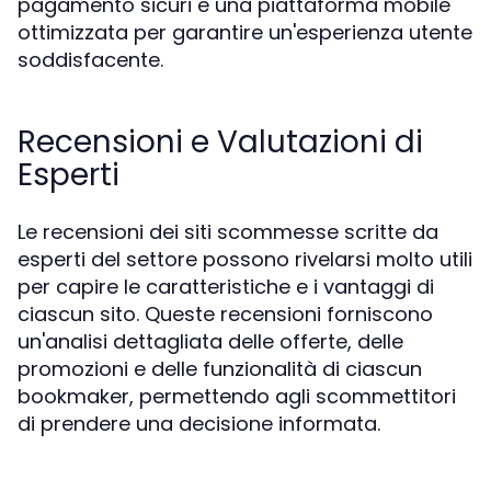
pagamento sicuri e una piattaforma mobile
ottimizzata per garantire un'esperienza utente
soddisfacente.
Recensioni e Valutazioni di
Esperti
Le recensioni dei siti scommesse scritte da
esperti del settore possono rivelarsi molto utili
per capire le caratteristiche e i vantaggi di
ciascun sito. Queste recensioni forniscono
un'analisi dettagliata delle offerte, delle
promozioni e delle funzionalità di ciascun
bookmaker, permettendo agli scommettitori
di prendere una decisione informata.