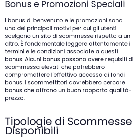
Bonus e Promozioni Speciali
I bonus di benvenuto e le promozioni sono
uno dei principali motivi per cui gli utenti
scelgono un sito di scommesse rispetto a un
altro. È fondamentale leggere attentamente i
termini e le condizioni associate a questi
bonus. Alcuni bonus possono avere requisiti di
scommessa elevati che potrebbero
compromettere l'effettivo accesso ai fondi
bonus. I scommettitori dovrebbero cercare
bonus che offrano un buon rapporto qualità-
prezzo.
Tipologie di Scommesse
Disponibili