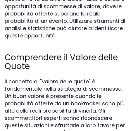
opportunità di scommesse di valore, dove le
probabilità offerte superano la reale
probabilità di un evento. Utilizzare strumenti di
analisi e statistiche può aiutare a identificare
queste opportunità.
Comprendere il Valore delle
Quote
Il concetto di "valore delle quote" è
fondamentale nella strategia di scommessa.
Un buon valore è presente quando le
probabilità offerte da un bookmaker sono più
alte delle reali probabilità di vincita. Gli
scommettitori esperti sanno riconoscere
queste situazioni e sfruttarle a loro favore per