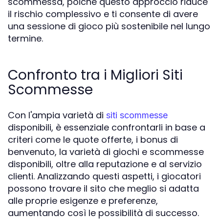
scommessa, poiché questo approccio riduce
il rischio complessivo e ti consente di avere
una sessione di gioco più sostenibile nel lungo
termine.
Confronto tra i Migliori Siti
Scommesse
Con l'ampia varietà di
siti scommesse
disponibili, è essenziale confrontarli in base a
criteri come le quote offerte, i bonus di
benvenuto, la varietà di giochi e scommesse
disponibili, oltre alla reputazione e al servizio
clienti. Analizzando questi aspetti, i giocatori
possono trovare il sito che meglio si adatta
alle proprie esigenze e preferenze,
aumentando così le possibilità di successo.