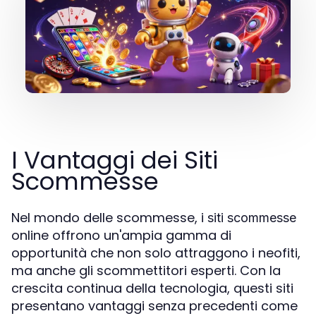
I Vantaggi dei Siti
Scommesse
Nel mondo delle scommesse, i
siti scommesse
online offrono un'ampia gamma di
opportunità che non solo attraggono i neofiti,
ma anche gli scommettitori esperti. Con la
crescita continua della tecnologia, questi siti
presentano vantaggi senza precedenti come