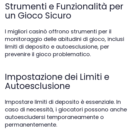
Strumenti e Funzionalità per
un Gioco Sicuro
I migliori casinò offrono strumenti per il
monitoraggio delle abitudini di gioco, inclusi
limiti di deposito e autoesclusione, per
prevenire il gioco problematico.
Impostazione dei Limiti e
Autoesclusione
Impostare limiti di deposito è essenziale. In
caso di necessità, i giocatori possono anche
autoescludersi temporaneamente o
permanentemente.