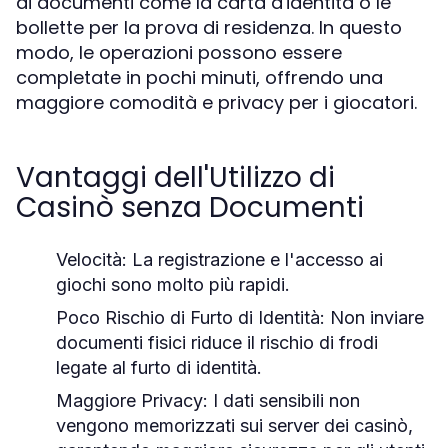
di documenti come la carta d'identità o le
bollette per la prova di residenza. In questo
modo, le operazioni possono essere
completate in pochi minuti, offrendo una
maggiore comodità e privacy per i giocatori.
Vantaggi dell'Utilizzo di
Casinò senza Documenti
Velocità:
La registrazione e l'accesso ai
giochi sono molto più rapidi.
Poco Rischio di Furto di Identità:
Non inviare
documenti fisici riduce il rischio di frodi
legate al furto di identità.
Maggiore Privacy:
I dati sensibili non
vengono memorizzati sui server dei casinò,