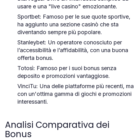
usare e una "live casino" emozionante.
Sportbet:
Famoso per le sue quote sportive,
ha aggiunto una sezione casinò che sta
diventando sempre più popolare.
Stanleybet:
Un operatore conosciuto per
l’accessibilità e l’affidabilità, con una buona
offerta bonus.
Totosì:
Famoso per i suoi bonus senza
deposito e promozioni vantaggiose.
VinciTu:
Una delle piattaforme più recenti, ma
con un'ottima gamma di giochi e promozioni
interessanti.
Analisi Comparativa dei
Bonus