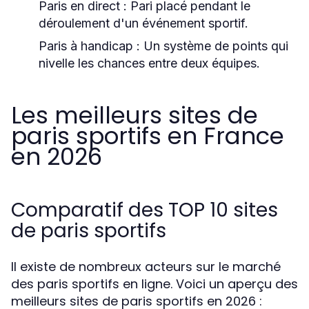
Paris en direct :
Pari placé pendant le
déroulement d'un événement sportif.
Paris à handicap :
Un système de points qui
nivelle les chances entre deux équipes.
Les meilleurs sites de
paris sportifs en France
en 2026
Comparatif des TOP 10 sites
de paris sportifs
Il existe de nombreux acteurs sur le marché
des paris sportifs en ligne. Voici un aperçu des
meilleurs sites de paris sportifs en 2026 :