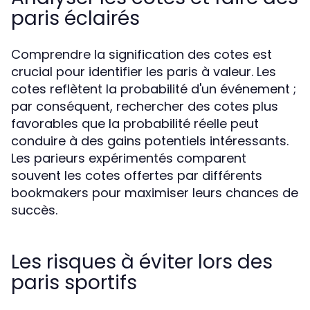
paris éclairés
Comprendre la signification des cotes est
crucial pour identifier les paris à valeur. Les
cotes reflètent la probabilité d'un événement ;
par conséquent, rechercher des cotes plus
favorables que la probabilité réelle peut
conduire à des gains potentiels intéressants.
Les parieurs expérimentés comparent
souvent les cotes offertes par différents
bookmakers pour maximiser leurs chances de
succès.
Les risques à éviter lors des
paris sportifs