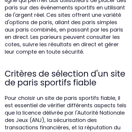
ligne qui permet aux utilisateurs de placer des
paris sur des événements sportifs en utilisant
de l'argent réel. Ces sites offrent une variété
d'options de paris, allant des paris simples
aux paris combinés, en passant par les paris
en direct. Les parieurs peuvent consulter les
cotes, suivre les résultats en direct et gérer
leur compte en toute sécurité.
Critères de sélection d'un site
de paris sportifs fiable
Pour choisir un site de paris sportifs fiable, il
est essentiel de vérifier différents aspects tels
que la licence délivrée par l'Autorité Nationale
des Jeux (ANJ), la sécurisation des
transactions financières, et la réputation du