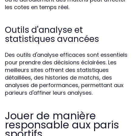
les cotes en temps réel.
Outils d'analyse et
statistiques avancées
Des outils d'analyse efficaces sont essentiels
pour prendre des décisions éclairées. Les
meilleurs sites offrent des statistiques
détaillées, des histories de matchs, des
analyses de performances, permettant aux
parieurs d'affiner leurs analyses.
Jouer de manière
responsable aux paris
sportifs