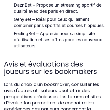
DaznBet – Propose un streaming sportif de
qualité avec des paris en direct.
GenyBet – Idéal pour ceux qui aiment
combiner paris sportifs et courses hippiques.
FeelingBet – Apprécié pour sa simplicité
d'utilisation et ses offres pour les nouveaux
utilisateurs.
Avis et évaluations des
joueurs sur les bookmakers
Lors du choix d'un bookmaker, consulter les
avis d'autres utilisateurs peut offrir des
perspectives précieuses. Les forums et sites
d'évaluation permettent de connaître les
expériences des parieurs concernant la