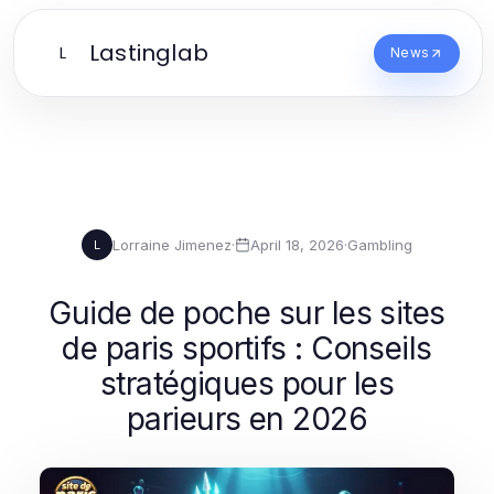
Lastinglab
L
News
Lorraine Jimenez
·
April 18, 2026
·
Gambling
L
Guide de poche sur les sites
de paris sportifs : Conseils
stratégiques pour les
parieurs en 2026