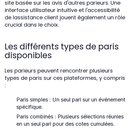
site basée sur les avis d'autres parieurs. Une
interface utilisateur intuitive et l'accessibilité
de lassistance client jouent également un rôle
crucial dans le choix.
Les différents types de paris
disponibles
Les parieurs peuvent rencontrer plusieurs
types de paris sur ces plateformes, y compris
:
Paris simples :
Un seul pari sur un événement
spécifique.
Paris combinés :
Plusieurs sélections réunies
en un seul pari pour des cotes cumulées.