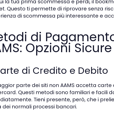
tui la tua prima scommessa e perdi, il bookma
et. Questo ti permette di riprovare senza risc
erienza di scommessa più interessante e acce
todi di Pagamento 
MS: Opzioni Sicure
Carte di Credito e Debito
ggior parte dei siti non AAMS accetta carte 
rcard. Questi metodi sono familiari e facili d
iatamente. Tieni presente, però, che i preli
 dei normali processi bancari.