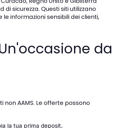
, Curacao, Regno Unito e Gibilterra
di sicurezza. Questi siti utilizzano
e informazioni sensibili dei clienti,
 Un'occasione da
iti non AAMS. Le offerte possono
a la tua prima deposit.