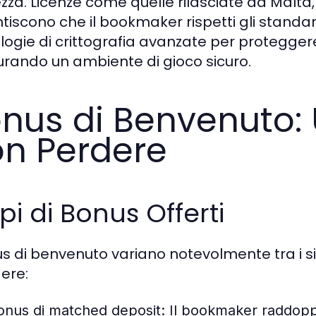
ezza. Licenze come quelle rilasciate da Malta
iscono che il bookmaker rispetti gli standard 
ogie di crittografia avanzate per proteggere l
urando un ambiente di gioco sicuro.
nus di Benvenuto:
n Perdere
Tipi di Bonus Offerti
us di benvenuto variano notevolmente tra i s
dere:
onus di matched deposit:
Il bookmaker raddoppi