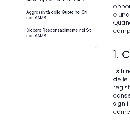
oppor
Aggressività delle Quote nei Siti
e una
non AAMS
Quand
comple
Giocare Responsabilmente nei Siti
non AAMS
1. 
I sit
delle
regist
conse
signif
come 