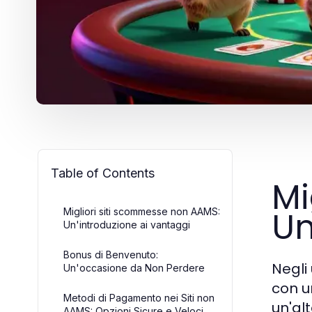
Table of Contents
Mi
Un
Migliori siti scommesse non AAMS:
Un'introduzione ai vantaggi
Bonus di Benvenuto:
Negli
Un'occasione da Non Perdere
con u
Metodi di Pagamento nei Siti non
un'al
AAMS: Opzioni Sicure e Veloci