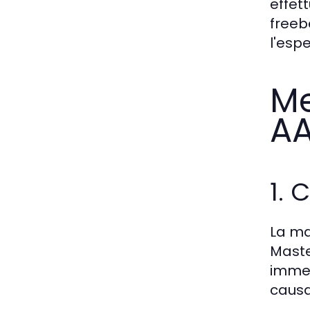
effet
freeb
l'esp
Me
AA
1. 
La ma
Maste
immed
causa