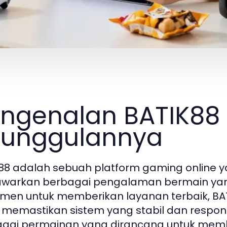
ngenalan BATIK88
eunggulannya
88 adalah sebuah platform gaming online y
arkan berbagai pengalaman bermain yang 
men untuk memberikan layanan terbaik, BAT
 memastikan sistem yang stabil dan respon
agai permainan yang dirancang untuk me