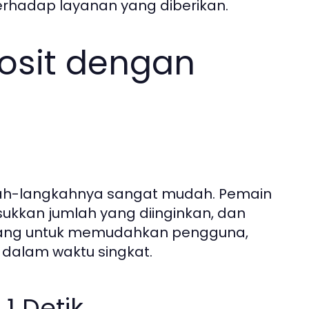
rhadap layanan yang diberikan.
osit dengan
gkah-langkahnya sangat mudah. Pemain
ukkan jumlah yang diinginkan, dan
rancang untuk memudahkan pengguna,
dalam waktu singkat.
1 Detik