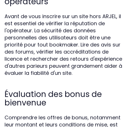
opérateurs
Avant de vous inscrire sur un site hors ARJEL, il
est essentiel de vérifier la réputation de
l'opérateur. La sécurité des données
personnelles des utilisateurs doit être une
priorité pour tout bookmaker. Lire des avis sur
des forums, vérifier les accréditations de
licence et rechercher des retours d'expérience
d'autres parieurs peuvent grandement aider à
évaluer la fiabilité d'un site.
Évaluation des bonus de
bienvenue
Comprendre les offres de bonus, notamment
leur montant et leurs conditions de mise, est