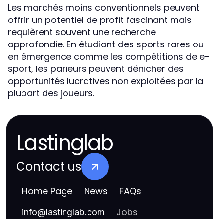
Les marchés moins conventionnels peuvent
offrir un potentiel de profit fascinant mais
requièrent souvent une recherche
approfondie. En étudiant des sports rares ou
en émergence comme les compétitions de e-
sport, les parieurs peuvent dénicher des
opportunités lucratives non exploitées par la
plupart des joueurs.
Lastinglab
Contact us
Home Page
News
FAQs
Jobs
info
@
lastinglab.com