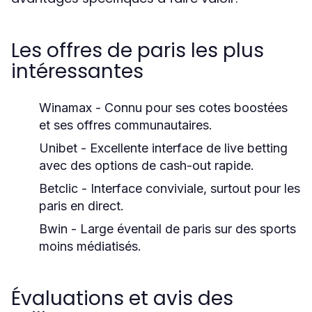
Les offres de paris les plus
intéressantes
Winamax
- Connu pour ses cotes boostées
et ses offres communautaires.
Unibet
- Excellente interface de live betting
avec des options de cash-out rapide.
Betclic
- Interface conviviale, surtout pour les
paris en direct.
Bwin
- Large éventail de paris sur des sports
moins médiatisés.
Évaluations et avis des