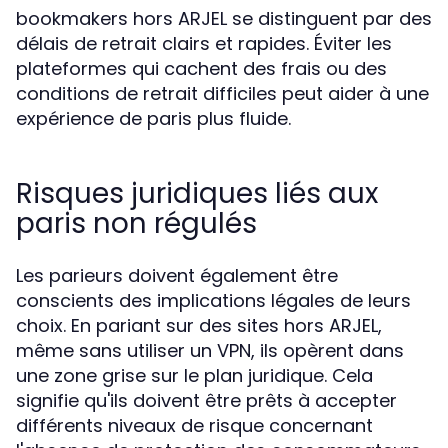
bookmakers hors ARJEL se distinguent par des
délais de retrait clairs et rapides. Éviter les
plateformes qui cachent des frais ou des
conditions de retrait difficiles peut aider à une
expérience de paris plus fluide.
Risques juridiques liés aux
paris non régulés
Les parieurs doivent également être
conscients des implications légales de leurs
choix. En pariant sur des sites hors ARJEL,
même sans utiliser un VPN, ils opèrent dans
une zone grise sur le plan juridique. Cela
signifie qu'ils doivent être prêts à accepter
différents niveaux de risque concernant