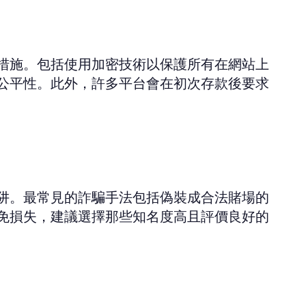
措施。包括使用加密技術以保護所有在網站上
公平性。此外，許多平台會在初次存款後要求
阱。最常見的詐騙手法包括偽裝成合法賭場的
免損失，建議選擇那些知名度高且評價良好的