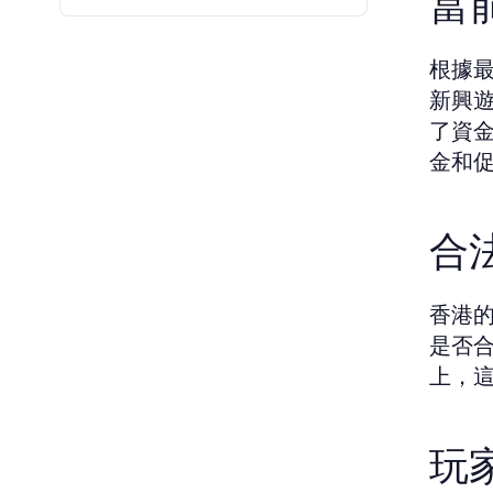
當
根據最
新興
了資
金和
合
香港
是否
上，
玩