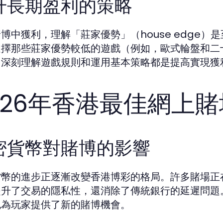
升長期盈利的策略
博中獲利，理解「莊家優勢」（house edge
選擇那些莊家優勢較低的遊戲（例如，歐式輪盤和二
，深刻理解遊戲規則和運用基本策略都是提高實現獲
026年香港最佳網上
密貨幣對賭博的影響
貨幣的進步正逐漸改變香港博彩的格局。許多賭場正
提升了交易的隱私性，還消除了傳統銀行的延遲問題
也為玩家提供了新的賭博機會。