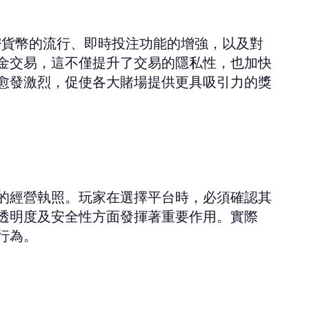
密貨幣的流行、即時投注功能的增強，以及對
金交易，這不僅提升了交易的隱私性，也加快
愈發激烈，促使各大賭場提供更具吸引力的獎
的經營執照。玩家在選擇平台時，必須確認其
透明度及安全性方面發揮著重要作用。實際
行為。