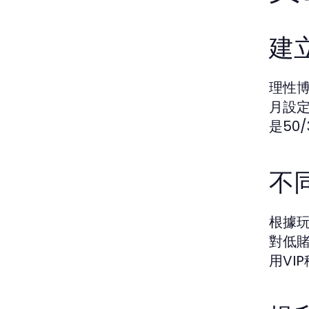
建
理性
月設
是50
不
根據
對低賭
用VI