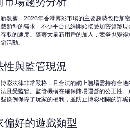
前市場趨勢分析
新數據，2026年香港博彩市場的主要趨勢包括加
遊戲類型的需求。不少平台已經開始接受加密貨幣現
金存取的速度。隨著大量新用戶的加入，競爭也變得
促銷活動。
法性與監管現況
的博彩法律非常嚴格，且合法的網上賭場需持有合適
合法且受監管。監管機構在確保賭場運營的公正性、
這些條例保障了玩家的權利，並防止博彩相關的詐騙
家偏好的遊戲類型