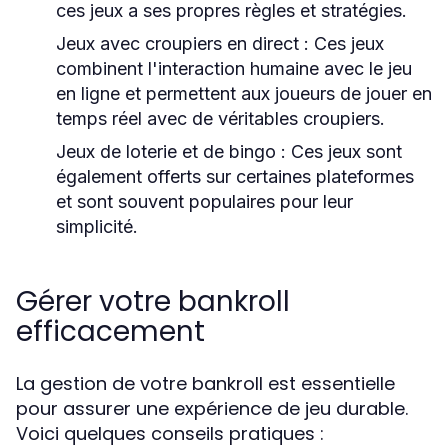
ces jeux a ses propres règles et stratégies.
Jeux avec croupiers en direct :
Ces jeux
combinent l'interaction humaine avec le jeu
en ligne et permettent aux joueurs de jouer en
temps réel avec de véritables croupiers.
Jeux de loterie et de bingo :
Ces jeux sont
également offerts sur certaines plateformes
et sont souvent populaires pour leur
simplicité.
Gérer votre bankroll
efficacement
La gestion de votre bankroll est essentielle
pour assurer une expérience de jeu durable.
Voici quelques conseils pratiques :