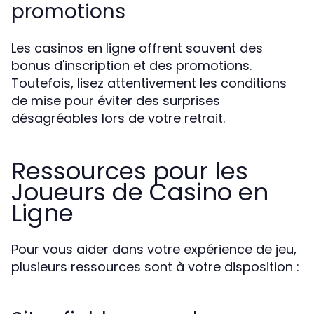
promotions
Les casinos en ligne offrent souvent des
bonus d'inscription et des promotions.
Toutefois, lisez attentivement les conditions
de mise pour éviter des surprises
désagréables lors de votre retrait.
Ressources pour les
Joueurs de Casino en
Ligne
Pour vous aider dans votre expérience de jeu,
plusieurs ressources sont à votre disposition :