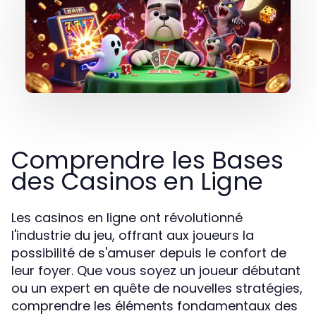
Comprendre les Bases
des Casinos en Ligne
Les casinos en ligne ont révolutionné
l'industrie du jeu, offrant aux joueurs la
possibilité de s'amuser depuis le confort de
leur foyer. Que vous soyez un joueur débutant
ou un expert en quête de nouvelles stratégies,
comprendre les éléments fondamentaux des