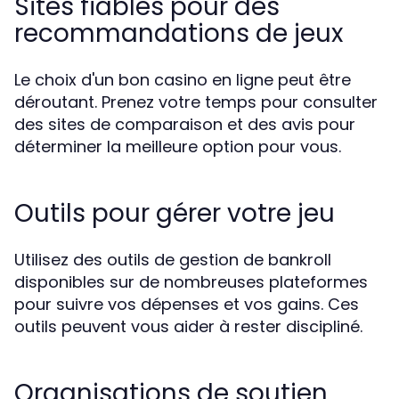
Sites fiables pour des
recommandations de jeux
Le choix d'un bon casino en ligne peut être
déroutant. Prenez votre temps pour consulter
des sites de comparaison et des avis pour
déterminer la meilleure option pour vous.
Outils pour gérer votre jeu
Utilisez des outils de gestion de bankroll
disponibles sur de nombreuses plateformes
pour suivre vos dépenses et vos gains. Ces
outils peuvent vous aider à rester discipliné.
Organisations de soutien