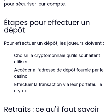
pour sécuriser leur compte.
Étapes pour effectuer un
dépôt
Pour effectuer un dépôt, les joueurs doivent :
Choisir la cryptomonnaie qu’ils souhaitent
utiliser.
Accéder à l'adresse de dépôt fournie par le
casino.
Effectuer la transaction via leur portefeuille
crypto.
Retraits : ce qu'il faut savoir