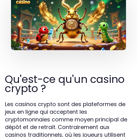
Qu'est-ce qu'un casino
crypto ?
Les casinos crypto sont des plateformes de
jeux en ligne qui acceptent les
cryptomonnaies comme moyen principal de
dépôt et de retrait. Contrairement aux
casinos traditionnels, où les joueurs utilisent