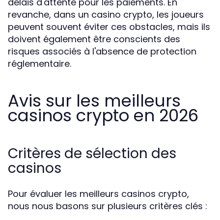
délais d'attente pour les paiements. En
revanche, dans un casino crypto, les joueurs
peuvent souvent éviter ces obstacles, mais ils
doivent également être conscients des
risques associés à l'absence de protection
réglementaire.
Avis sur les meilleurs
casinos crypto en 2026
Critères de sélection des
casinos
Pour évaluer les meilleurs casinos crypto,
nous nous basons sur plusieurs critères clés :